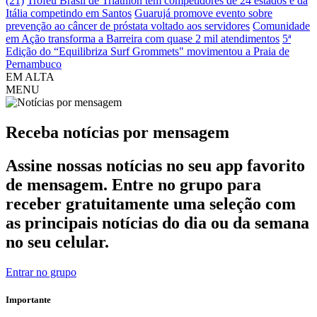
(21)
Troféu Brasil de Triathlon tem competidores de 24 estados e da
Itália competindo em Santos
Guarujá promove evento sobre
prevenção ao câncer de próstata voltado aos servidores
Comunidade
em Ação transforma a Barreira com quase 2 mil atendimentos
5ª
Edição do “Equilibriza Surf Grommets" movimentou a Praia de
Pernambuco
EM ALTA
MENU
Receba notícias por
mensagem
Assine nossas notícias no seu app favorito
de mensagem. Entre no grupo para
receber gratuitamente uma seleção com
as principais notícias do dia ou da semana
no seu celular.
Entrar no grupo
Importante