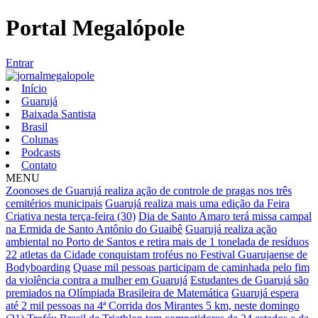
Portal Megalópole
Entrar
Início
Guarujá
Baixada Santista
Brasil
Colunas
Podcasts
Contato
MENU
Zoonoses de Guarujá realiza ação de controle de pragas nos três
cemitérios municipais
Guarujá realiza mais uma edição da Feira
Criativa nesta terça-feira (30)
Dia de Santo Amaro terá missa campal
na Ermida de Santo Antônio do Guaibê
Guarujá realiza ação
ambiental no Porto de Santos e retira mais de 1 tonelada de resíduos
22 atletas da Cidade conquistam troféus no Festival Guarujaense de
Bodyboarding
Quase mil pessoas participam de caminhada pelo fim
da violência contra a mulher em Guarujá
Estudantes de Guarujá são
premiados na Olímpiada Brasileira de Matemática
Guarujá espera
até 2 mil pessoas na 4ª Corrida dos Mirantes 5 km, neste domingo