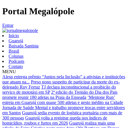
Portal Megalópole
Entrar
Início
Guarujá
Baixada Santista
Brasil
Colunas
Podcasts
Contato
MENU
Alesp entrega prêmio “Juntos pela Inclusão” a ativistas e instituições
que atuam na...
Preso nono suspeito de participar da morte do ex-
delegado Ruy Ferraz
TJ declara inconstitucional a proibição do
serviço de mototáxi em SP
2ª edição do Treinão do Dia dos Pais
promete reunir 180 atletas na Praia da Enseada
‘Mentone Run’
estreia em Guarujá com quase 500 atletas e gesto inédito na Cidade
Jornada de Saúde Mental e trabalho promove trocas entre servidores
em Santos
Guarujá sedia evento de logística portuária com mais de
300 pessoas
Guarujá volta a registrar queda nos índices de
homicídios, roubos e furtos em 2026
Guarujá realiza mais uma