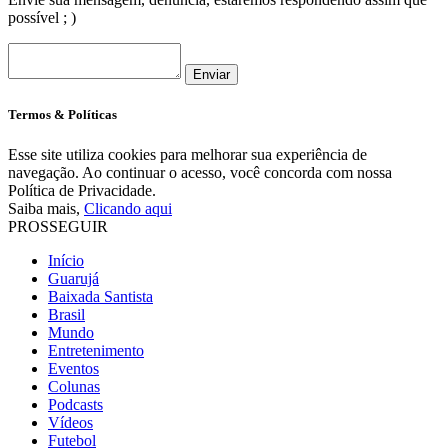
possível ; )
Enviar
Termos & Políticas
Esse site utiliza cookies para melhorar sua experiência de
navegação. Ao continuar o acesso, você concorda com nossa
Política de Privacidade.
Saiba mais,
Clicando aqui
PROSSEGUIR
Início
Guarujá
Baixada Santista
Brasil
Mundo
Entretenimento
Eventos
Colunas
Podcasts
Vídeos
Futebol