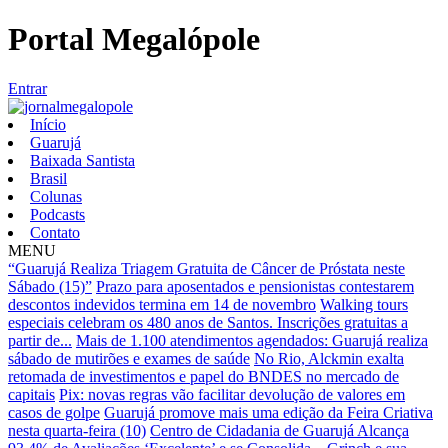
Portal Megalópole
Entrar
Início
Guarujá
Baixada Santista
Brasil
Colunas
Podcasts
Contato
MENU
“Guarujá Realiza Triagem Gratuita de Câncer de Próstata neste
Sábado (15)”
Prazo para aposentados e pensionistas contestarem
descontos indevidos termina em 14 de novembro
Walking tours
especiais celebram os 480 anos de Santos. Inscrições gratuitas a
partir de...
Mais de 1.100 atendimentos agendados: Guarujá realiza
sábado de mutirões e exames de saúde
No Rio, Alckmin exalta
retomada de investimentos e papel do BNDES no mercado de
capitais
Pix: novas regras vão facilitar devolução de valores em
casos de golpe
Guarujá promove mais uma edição da Feira Criativa
nesta quarta-feira (10)
Centro de Cidadania de Guarujá Alcança