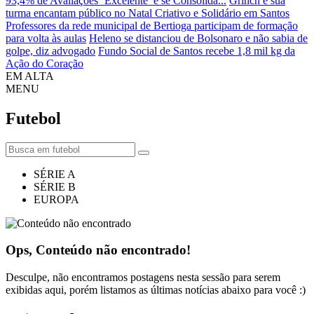
93,4% de Avaliações ‘Excelente’ e se Consolida...
Grinch e sua
turma encantam público no Natal Criativo e Solidário em Santos
Professores da rede municipal de Bertioga participam de formação
para volta às aulas
Heleno se distanciou de Bolsonaro e não sabia de
golpe, diz advogado
Fundo Social de Santos recebe 1,8 mil kg da
Ação do Coração
EM ALTA
MENU
Futebol
SÉRIE A
SÉRIE B
EUROPA
Ops, Conteúdo não encontrado!
Desculpe, não encontramos postagens nesta sessão para serem
exibidas aqui, porém listamos as últimas notícias abaixo para você :)