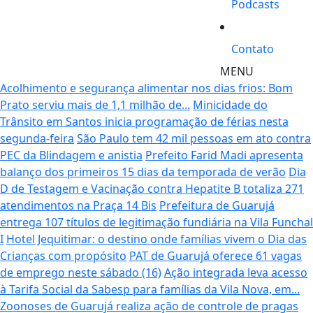
Podcasts
Contato
MENU
Acolhimento e segurança alimentar nos dias frios: Bom
Prato serviu mais de 1,1 milhão de...
Minicidade do
Trânsito em Santos inicia programação de férias nesta
segunda-feira
São Paulo tem 42 mil pessoas em ato contra
PEC da Blindagem e anistia
Prefeito Farid Madi apresenta
balanço dos primeiros 15 dias da temporada de verão
Dia
D de Testagem e Vacinação contra Hepatite B totaliza 271
atendimentos na Praça 14 Bis
Prefeitura de Guarujá
entrega 107 títulos de legitimação fundiária na Vila Funchal
I
Hotel Jequitimar: o destino onde famílias vivem o Dia das
Crianças com propósito
PAT de Guarujá oferece 61 vagas
de emprego neste sábado (16)
Ação integrada leva acesso
à Tarifa Social da Sabesp para famílias da Vila Nova, em...
Zoonoses de Guarujá realiza ação de controle de pragas