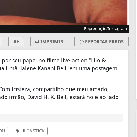
Reprodução/Instagram
A+
IMPRIMIR
REPORTAR ERROS
o
por seu papel no filme
live-action "Lilo &
a irmã, Jalene Kanani Bell
, em uma postagem
Com
tristeza,
compartilho que meu
amado
,
indo
irmão
, David H. K. Bell,
estará
hoje
ao
lado
ION
LILO&STICK