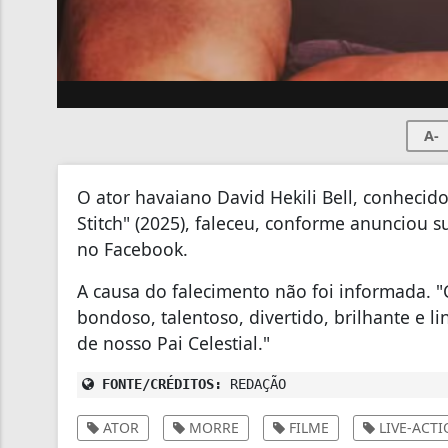
A-
O ator havaiano David Hekili Bell,
conhecid
Stitch" (2025),
faleceu
,
conforme
anunciou
su
no Facebook
.
A causa
do
falecimento
não foi
informada
. "
bondoso
, talentoso,
divertido
, brilhante e l
de nosso Pai Celestial
.
"
FONTE/CRÉDITOS:
REDAÇÃO
ATOR
MORRE
FILME
LIVE-ACT