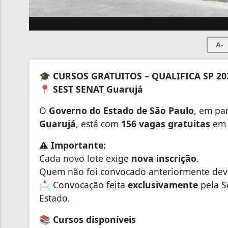
A-
🎓
CURSOS GRATUITOS – QUALIFICA SP 20
📍
SEST SENAT Guarujá
O
Governo do Estado de São Paulo
, em pa
Guarujá
, está com
156 vagas gratuitas
em c
⚠️
Importante:
Cada novo lote exige
nova inscrição
.
Quem não foi convocado anteriormente deve
📩 Convocação feita
exclusivamente
pela S
Estado.
📚
Cursos disponíveis