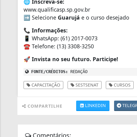
🌐
Inscreva-se:
www.qualificasp.sp.gov.br
➡️ Selecione
Guarujá
e o curso desejado
📞
Informações:
📱 WhatsApp: (61) 2017-0073
☎️ Telefone: (13) 3308-3250
🚀
Invista no seu futuro. Participe!
FONTE/CRÉDITOS:
REDAÇÃO
CAPACITAÇÃO
SESTSENAT
CURSOS
LINKEDIN
TELEG
COMPARTILHE
Comentários: