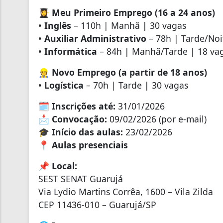
👩‍🎓
Meu Primeiro Emprego (16 a 24 anos)
•
Inglês
– 110h | Manhã | 30 vagas
•
Auxiliar Administrativo
– 78h | Tarde/Noi
•
Informática
– 84h | Manhã/Tarde | 18 va
👷
Novo Emprego (a partir de 18 anos)
•
Logística
– 70h | Tarde | 30 vagas
🗓️
Inscrições até:
31/01/2026
📩
Convocação:
09/02/2026 (por e-mail)
🎓
Início das aulas:
23/02/2026
📍
Aulas presenciais
📌
Local:
SEST SENAT Guarujá
Via Lydio Martins Corrêa, 1600 – Vila Zilda
CEP 11436-010 – Guarujá/SP