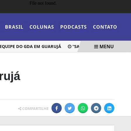
BRASIL
COLUNAS
PODCASTS
CONTATO
MENU
UIPE DO GDA EM GUARUJÁ
“SANTOS ABRE 16 VAGAS PARA
rujá
COMPARTILHE