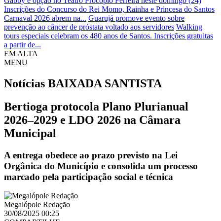
Gabby é opção no Teatro Procópio Ferreira neste domingo (24)
Inscrições do Concurso do Rei Momo, Rainha e Princesa do Santos
Carnaval 2026 abrem na...
Guarujá promove evento sobre
prevenção ao câncer de próstata voltado aos servidores
Walking
tours especiais celebram os 480 anos de Santos. Inscrições gratuitas
a partir de...
EM ALTA
MENU
Notícias
BAIXADA SANTISTA
Bertioga protocola Plano Plurianual
2026–2029 e LDO 2026 na Câmara
Municipal
A entrega obedece ao prazo previsto na Lei
Orgânica do Município e consolida um processo
marcado pela participação social e técnica
Megalópole Redação
30/08/2025 00:25