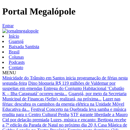
Portal Megalópole
Entrar
Início
Guarujá
Baixada Santista
Brasil
Colunas
Podcasts
Contato
MENU
Minicidade do Trânsito em Santos inicia programação de férias nesta
segunda-feira
Dino bloqueia R$ 119 milhões de Valdemar por
suspeitas em emendas
Entrega do Conjunto Habitacional ‘Cubatão
K – Ilha Caraguatá’ ocorreu nesta...
Guarujá, por meio da Secretaria
Municipal de Finanças (Sefin), realizará, na próxima...
Lazer nas
férias: descubra os caminhos da energia elétrica na Unidade Móvel
Educativa da...
Festival Concerto na Quebrada leva samba e música
erudita para o Centro Cultural Penha
STF garante liberdade a Mauro
Cid por delação premiada
Luzes, música e encanto: Bertioga recebe
a 7ª edição da Parada de Natal no próximo dia 20
A Casa Mágica de