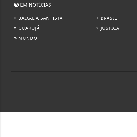
EM NOTÍCIAS
BAIXADA SANTISTA
BRASIL
GUARUJÁ
JUSTIÇA
MUNDO
Termos & Políticas
Esse site utiliza cookies para melhorar sua
nossa Política de Privacidade.