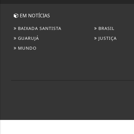
EM NOTÍCIAS
BAIXADA SANTISTA
BRASIL
GUARUJÁ
JUSTIÇA
MUNDO
Termos & Políticas
Esse site utiliza cookies para melhorar sua