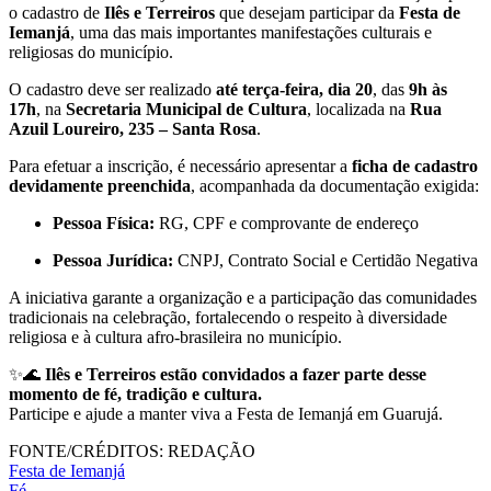
o cadastro de
Ilês e Terreiros
que desejam participar da
Festa de
Iemanjá
, uma das mais importantes manifestações culturais e
religiosas do município.
O cadastro deve ser realizado
até terça-feira, dia 20
, das
9h às
17h
, na
Secretaria Municipal de Cultura
, localizada na
Rua
Azuil Loureiro, 235 – Santa Rosa
.
Para efetuar a inscrição, é necessário apresentar a
ficha de cadastro
devidamente preenchida
, acompanhada da documentação exigida:
Pessoa Física:
RG, CPF e comprovante de endereço
Pessoa Jurídica:
CNPJ, Contrato Social e Certidão Negativa
A iniciativa garante a organização e a participação das comunidades
tradicionais na celebração, fortalecendo o respeito à diversidade
religiosa e à cultura afro-brasileira no município.
✨🌊
Ilês e Terreiros estão convidados a fazer parte desse
momento de fé, tradição e cultura.
Participe e ajude a manter viva a Festa de Iemanjá em Guarujá.
FONTE/CRÉDITOS:
REDAÇÃO
Festa de Iemanjá
Fé