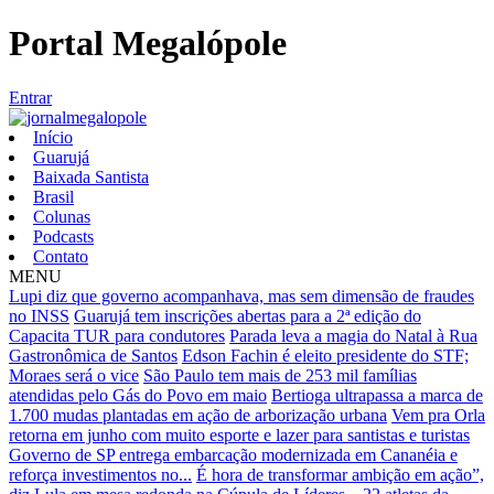
Portal Megalópole
Entrar
Início
Guarujá
Baixada Santista
Brasil
Colunas
Podcasts
Contato
MENU
Lupi diz que governo acompanhava, mas sem dimensão de fraudes
no INSS
Guarujá tem inscrições abertas para a 2ª edição do
Capacita TUR para condutores
Parada leva a magia do Natal à Rua
Gastronômica de Santos
Edson Fachin é eleito presidente do STF;
Moraes será o vice
São Paulo tem mais de 253 mil famílias
atendidas pelo Gás do Povo em maio
Bertioga ultrapassa a marca de
1.700 mudas plantadas em ação de arborização urbana
Vem pra Orla
retorna em junho com muito esporte e lazer para santistas e turistas
Governo de SP entrega embarcação modernizada em Cananéia e
reforça investimentos no...
É hora de transformar ambição em ação”,