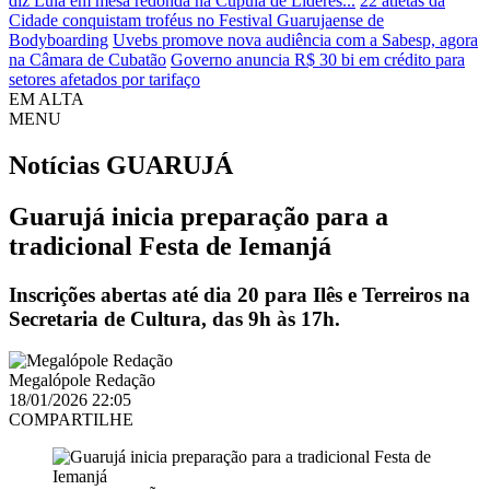
diz Lula em mesa redonda na Cúpula de Líderes...
22 atletas da
Cidade conquistam troféus no Festival Guarujaense de
Bodyboarding
Uvebs promove nova audiência com a Sabesp, agora
na Câmara de Cubatão
Governo anuncia R$ 30 bi em crédito para
setores afetados por tarifaço
EM ALTA
MENU
Notícias
GUARUJÁ
Guarujá inicia preparação para a
tradicional Festa de Iemanjá
Inscrições abertas até dia 20 para Ilês e Terreiros na
Secretaria de Cultura, das 9h às 17h.
Megalópole Redação
18/01/2026 22:05
COMPARTILHE