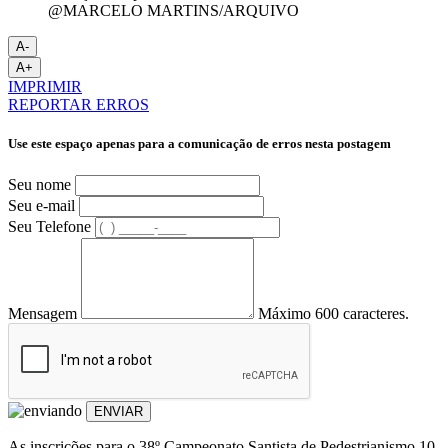
@MARCELO MARTINS/ARQUIVO
A-
A+
IMPRIMIR
REPORTAR ERROS
Use este espaço apenas para a comunicação de erros nesta postagem
Seu nome
Seu e-mail
Seu Telefone
Mensagem
Máximo 600 caracteres.
ENVIAR
As inscrições para o 38º Campeonato Santista de Pedestrianismo 10