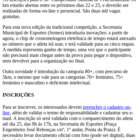
km estarão abertas entre os próximos dias 22 e 25, e deverão ser
realizadas de forma on-line e presencial. São duas mil vagas
gratuitas.
Para esta nova edição da tradicional competição, a Secretaria
Municipal de Esportes (Semes) introduziu inovações: a partir de
agora, o chip de cronometragem eletrônica de tempo estará anexado
ao número que o atleta irá usar, e terá validade para as cinco etapas.
A medida representa ganho de tempo, uma vez que o participante
não precisará mais chegar antes da prova para pegar o dispositivo,
nem devolver para a organização no final.
Outra novidade é introdução da categoria 80+, com percurso de
5km, o mesmo que vale para as categorias 70+ feminino, 75+
feminino e masculino e deficiente intelectual.
INSCRIÇÕES
Para se inscrever, os interessados devem
preencher o cadastro on-
line
, além de validar o termo de responsabilidade e cadastrar seu e-
mail. A inscrição só será validada com o comparecimento do atleta
até dia 25, das 9h às 17h, na Secretaria de Esportes (Praça
Engenheiro José Rebouças s/nº, 1º andar, Ponta da Praia). É
necessário levar documento oficial com foto (pode ser digital), duas