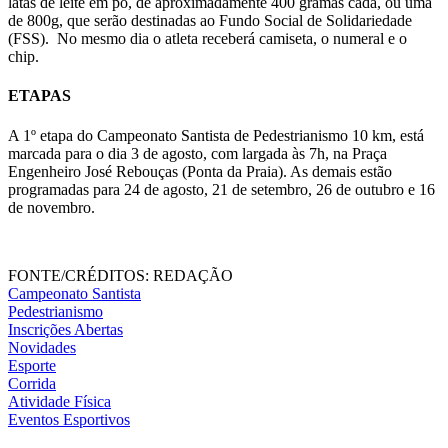
latas de leite em pó, de aproximadamente 400 gramas cada, ou uma
de 800g, que serão destinadas ao Fundo Social de Solidariedade
(FSS). No mesmo dia o atleta receberá camiseta, o numeral e o
chip.
ETAPAS
A 1º etapa do Campeonato Santista de Pedestrianismo 10 km, está
marcada para o dia 3 de agosto, com largada às 7h, na Praça
Engenheiro José Rebouças (Ponta da Praia). As demais estão
programadas para 24 de agosto, 21 de setembro, 26 de outubro e 16
de novembro.
FONTE/CRÉDITOS:
REDAÇÃO
Campeonato Santista
Pedestrianismo
Inscrições Abertas
Novidades
Esporte
Corrida
Atividade Física
Eventos Esportivos