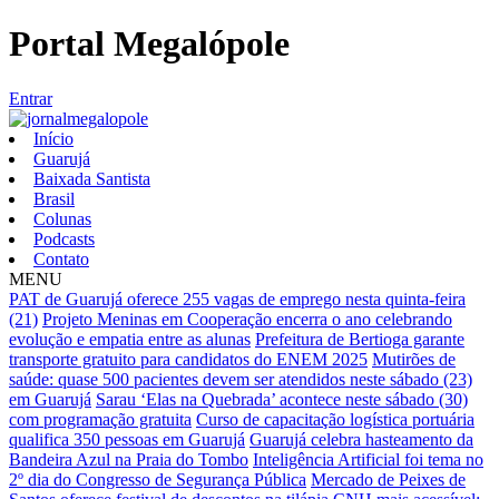
Portal Megalópole
Entrar
Início
Guarujá
Baixada Santista
Brasil
Colunas
Podcasts
Contato
MENU
PAT de Guarujá oferece 255 vagas de emprego nesta quinta-feira
(21)
Projeto Meninas em Cooperação encerra o ano celebrando
evolução e empatia entre as alunas
Prefeitura de Bertioga garante
transporte gratuito para candidatos do ENEM 2025
Mutirões de
saúde: quase 500 pacientes devem ser atendidos neste sábado (23)
em Guarujá
Sarau ‘Elas na Quebrada’ acontece neste sábado (30)
com programação gratuita
Curso de capacitação logística portuária
qualifica 350 pessoas em Guarujá
Guarujá celebra hasteamento da
Bandeira Azul na Praia do Tombo
Inteligência Artificial foi tema no
2º dia do Congresso de Segurança Pública
Mercado de Peixes de