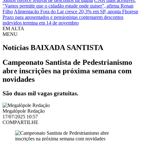
Santos oferece festival de descontos na tilápia
CNH mais acessível:
"Vamos permitir que o cidadão estude onde quiser", afirma Renan
Filho
Alimentação Fora do Lar cresce 20,3% em SP, aponta Fhoresp
Prazo para aposentados e pensionistas contestarem descontos
indevidos termina em 14 de novembro
EM ALTA
MENU
Notícias
BAIXADA SANTISTA
Campeonato Santista de Pedestrianismo
abre inscrições na próxima semana com
novidades
São duas mil vagas gratuitas.
Megalópole Redação
17/07/2025 10:57
COMPARTILHE