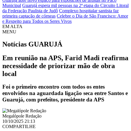
Guarujá abre novo espaço para exposições de artistas no Paço
Municipal
Guarujá espera mil pessoas na 2ª etapa do Circuito Litoral
da Federação Paulista de Judô
Complexo hospitalar santista faz
primeira captação de córneas
Celebre o Dia de São Francisco: Amor
e Respeito para Todos os Seres Vivos
EM ALTA
MENU
Notícias
GUARUJÁ
Em reunião na APS, Farid Madi reafirma
necessidade de priorizar mão de obra
local
Foi o primeiro encontro com todos os entes
envolvidos na aguardada ligação seca entre Santos e
Guarujá, com prefeitos, presidente da APS
Megalópole Redação
10/10/2025 21:13
COMPARTILHE