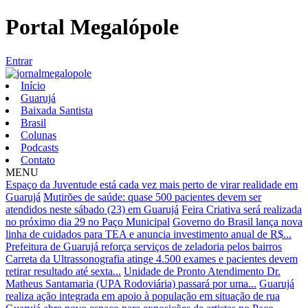
Portal Megalópole
Entrar
Início
Guarujá
Baixada Santista
Brasil
Colunas
Podcasts
Contato
MENU
Espaço da Juventude está cada vez mais perto de virar realidade em
Guarujá
Mutirões de saúde: quase 500 pacientes devem ser
atendidos neste sábado (23) em Guarujá
Feira Criativa será realizada
no próximo dia 29 no Paço Municipal
Governo do Brasil lança nova
linha de cuidados para TEA e anuncia investimento anual de R$...
Prefeitura de Guarujá reforça serviços de zeladoria pelos bairros
Carreta da Ultrassonografia atinge 4.500 exames e pacientes devem
retirar resultado até sexta...
Unidade de Pronto Atendimento Dr.
Matheus Santamaria (UPA Rodoviária) passará por uma...
Guarujá
realiza ação integrada em apoio à população em situação de rua