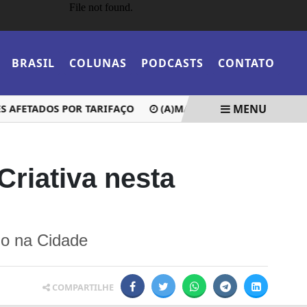
BRASIL
COLUNAS
PODCASTS
CONTATO
MENU
TADOS POR TARIFAÇO
(A)MAR FEST ABRE QUATRO EDITAIS
riativa nesta
no na Cidade
COMPARTILHE