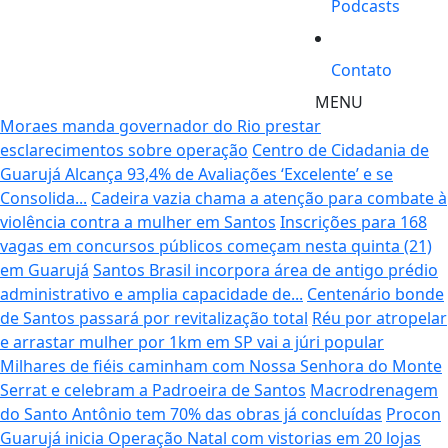
Podcasts
Contato
MENU
Moraes manda governador do Rio prestar
esclarecimentos sobre operação
Centro de Cidadania de
Guarujá Alcança 93,4% de Avaliações ‘Excelente’ e se
Consolida...
Cadeira vazia chama a atenção para combate à
violência contra a mulher em Santos
Inscrições para 168
vagas em concursos públicos começam nesta quinta (21)
em Guarujá
Santos Brasil incorpora área de antigo prédio
administrativo e amplia capacidade de...
Centenário bonde
de Santos passará por revitalização total
Réu por atropelar
e arrastar mulher por 1km em SP vai a júri popular
Milhares de fiéis caminham com Nossa Senhora do Monte
Serrat e celebram a Padroeira de Santos
Macrodrenagem
do Santo Antônio tem 70% das obras já concluídas
Procon
Guarujá inicia Operação Natal com vistorias em 20 lojas