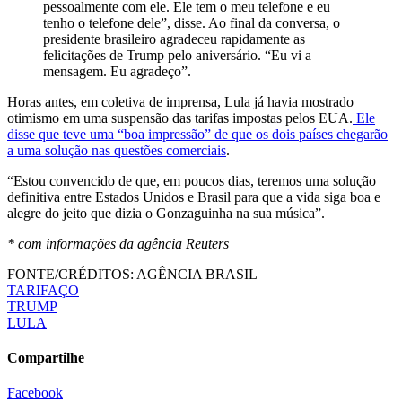
pessoalmente com ele. Ele tem o meu telefone e eu
tenho o telefone dele”, disse. Ao final da conversa, o
presidente brasileiro agradeceu rapidamente as
felicitações de Trump pelo aniversário. “Eu vi a
mensagem. Eu agradeço”.
Horas antes, em coletiva de imprensa, Lula já havia mostrado
otimismo em uma suspensão das tarifas impostas pelos EUA.
Ele
disse que teve uma “boa impressão” de que os dois países chegarão
a uma solução nas questões comerciais
.
“Estou convencido de que, em poucos dias, teremos uma solução
definitiva entre Estados Unidos e Brasil para que a vida siga boa e
alegre do jeito que dizia o Gonzaguinha na sua música”.
* com informações da agência Reuters
FONTE/CRÉDITOS:
AGÊNCIA BRASIL
TARIFAÇO
TRUMP
LULA
Compartilhe
Facebook