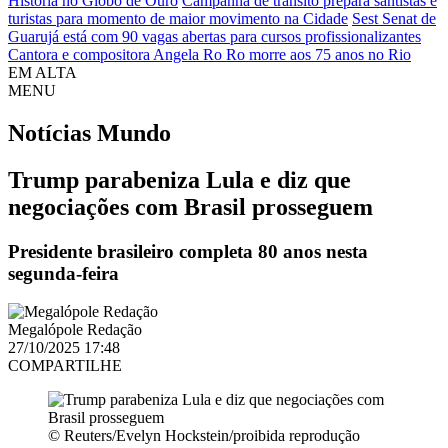
História no Globo de Ouro
Campanha de trânsito prepara santistas e
turistas para momento de maior movimento na Cidade
Sest Senat de
Guarujá está com 90 vagas abertas para cursos profissionalizantes
Cantora e compositora Angela Ro Ro morre aos 75 anos no Rio
EM ALTA
MENU
Notícias
Mundo
Trump parabeniza Lula e diz que
negociações com Brasil prosseguem
Presidente brasileiro completa 80 anos nesta
segunda-feira
Megalópole Redação
27/10/2025 17:48
COMPARTILHE
© Reuters/Evelyn Hockstein/proibida reprodução