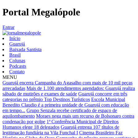
Portal Megalópole
Entrar
Início
Guarujá
Baixada Santista
Brasil
Colunas
Podcasts
Contato
MENU
Guarujá encerra Campanha do Agasalho com mais de 10 mil peças
arrecadadas
Mais de 1.100 atendimentos agendados: Guarujá realiza
sábado de mutirões e exames de saúde
Guarujá concorre em três
categorias no prêmio Top Destinos Turísticos
Escola Municipal
Benedito Claudio é a primeira unidade de Guarujá com educação
em tempo...
Grupo Senzala recebe certificado de espaço de
aquilombamento
Moraes nega mais um recurso de Bolsonaro contra
condenação por golpe
1ª Conferência Municipal de Direitos
Humanos elege 18 delegados
Guarujá entrega 107 títulos de
legitimação fundiária na Vila Funchal I
Cinema Brasileiro Faz