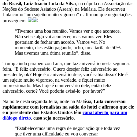
do Brasil, Luiz Inácio Lula da Silva
, na cúpula da Associação das
Nações do Sudeste Asiático (Asean), na Malásia. Ele descreveu
Lula como “um sujeito muito vigoroso” e afirmou que negociações
prosseguem.
“Tivemos uma boa reunião. Vamos ver o que acontece.
Não sei se algo vai acontecer, mas vamos ver. Eles
gostariam de fechar um acordo. Vamos ver. No
momento, eles estão pagando, acho, uma tarifa de 50%.
Mas tivemos uma ótima reunião”, disse.
Trump ainda parabenizou Lula, que faz aniversário nesta segunda-
feira. “E feliz aniversário. Quero desejar feliz aniversário ao
presidente, ok? Hoje é o aniversário dele, você sabia disso? Ele é
um sujeito muito vigoroso, na verdade, e fiquei muito
impressionado. Mas hoje é o aniversário dele, então feliz
aniversário, certo? Você poderia avisá-lo, por favor?”
Na noite desta segunda-feira, noite na Malásia,
Lula conversou
rapidamente com jornalistas na saída do hotel e afirmou que ele
e o presidente dos Estados Unidos têm
canal aberto para um
diálogo direto
, caso seja necessário.
“Estabelecemos uma regra de negociação que toda vez
que tiver uma dificuldade eu vou conversar